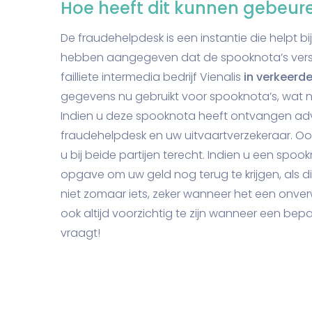
Hoe heeft dit kunnen gebeur
De fraudehelpdesk is een instantie die helpt bi
hebben aangegeven dat de spooknota’s verst
failliete intermedia bedrijf Vienalis
in verkeerd
gegevens nu gebruikt voor spooknota’s, wat nat
Indien u deze spooknota heeft ontvangen adv
fraudehelpdesk en uw uitvaartverzekeraar. Ook
u bij beide partijen terecht. Indien u een sp
opgave om uw geld nog terug te krijgen, als dit
niet zomaar iets, zeker wanneer het een onver
ook altijd voorzichtig te zijn wanneer een be
vraagt!