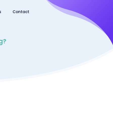
s
Contact
ng?