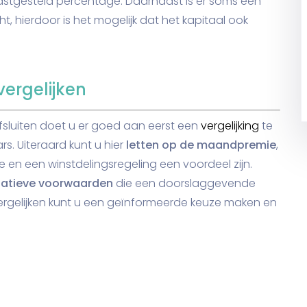
vastgesteld percentage. Daarnaast is er soms een
t, hierdoor is het mogelijk dat het kapitaal ook
vergelijken
 afsluiten doet u er goed aan eerst een
vergelijking
te
s. Uiteraard kunt u hier
letten op de maandpremie
,
 en een winstdelingsregeling een voordeel zijn.
egatieve voorwaarden
die een doorslaggevende
vergelijken kunt u een geïnformeerde keuze maken en