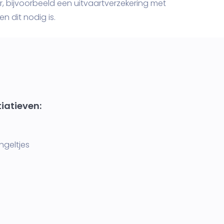
, bijvoorbeeld een uitvaartverzekering met
n dit nodig is.
tiatieven:
Engeltjes