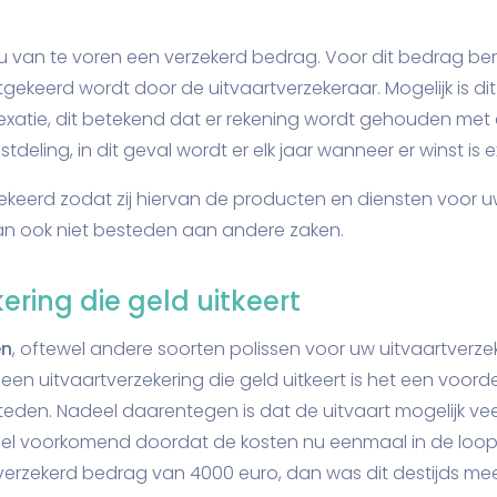
est u van te voren een verzekerd bedrag. Voor dit bedrag b
itgekeerd wordt door de uitvaartverzekeraar. Mogelijk is 
exatie, dit betekend dat er rekening wordt gehouden met 
deling, in dit geval wordt er elk jaar wanneer er winst is 
eerd zodat zij hiervan de producten en diensten voor u
an ook niet besteden aan andere zaken.
ring die geld uitkeert
en
, oftewel andere soorten polissen voor uw uitvaartverzek
ij een uitvaartverzekering die geld uitkeert is het een voo
en. Nadeel daarentegen is dat de uitvaart mogelijk vee
 veel voorkomend doordat de kosten nu eenmaal in de loo
verzekerd bedrag van 4000 euro, dan was dit destijds me