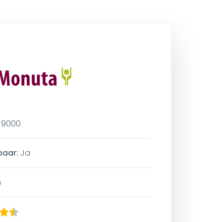
 9000
baar:
Ja
n